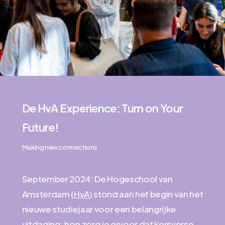
De HvA Experience: Turn on Your
Future!
Making new connections
September 2024: De Hogeschool van
Amsterdam (
HvA
) stond aan het begin van het
nieuwe studiejaar voor een belangrijke
uitdaging: hoe zorg je ervoor dat kersverse