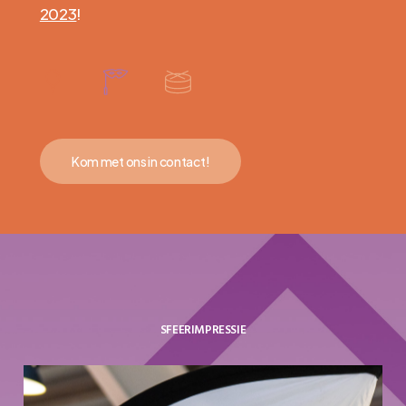
2023
!
Kom met ons in contact!
SFEERIMPRESSIE