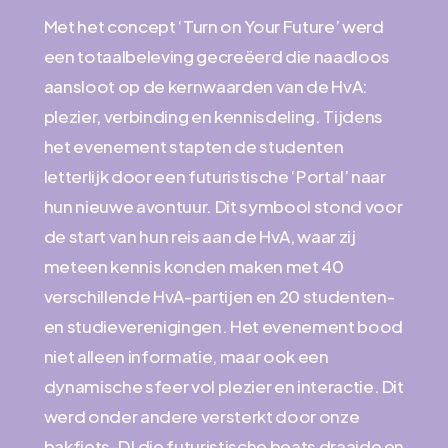
Met het concept ‘Turn on Your Future’ werd
een totaalbeleving gecreëerd die naadloos
aansloot op de kernwaarden van de HvA:
plezier, verbinding en kennisdeling. Tijdens
het evenement stapten de studenten
letterlijk door een futuristische ‘Portal’ naar
hun nieuwe avontuur. Dit symbool stond voor
de start van hun reis aan de HvA, waar zij
meteen kennis konden maken met 40
verschillende HvA-partijen en 20 studenten-
en studieverenigingen. Het evenement bood
niet alleen informatie, maar ook een
dynamische sfeer vol plezier en interactie. Dit
werd onder andere versterkt door onze
bakfiets-DJ die futuristische beats draaide en