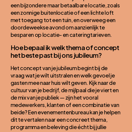
een bijzondere maar betaalbare locatie, zoals
een zonnige buitenlocatie of een lichte loft
met toegang tot een tuin, en overweeg een
doordeweekse avond om aanzienlijk te
besparen op locatie- en cateringtarieven.
Hoe bepaal ik welk thema of concept
het beste past bij ons jubileum?
Het concept van je jubileum begint bij de
vraag wat je wilt uitstralen en welk gevoel je
gasten mee naar huis wilt geven. Kijk naar de
cultuur van je bedrijf, de mijlpaal die je viert en
de mix van je publiek — zijn het vooral
medewerkers, klanten of een combinatie van
beide? Een evenementenbureau kan je helpen
dit te vertalen naar een concreet thema,
programma en beleving die écht bij jullie