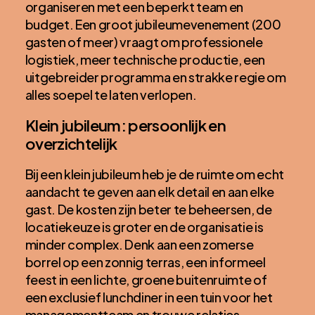
organiseren met een beperkt team en
budget. Een groot jubileumevenement (200
gasten of meer) vraagt om professionele
logistiek, meer technische productie, een
uitgebreider programma en strakke regie om
alles soepel te laten verlopen.
Klein jubileum: persoonlijk en
overzichtelijk
Bij een klein jubileum heb je de ruimte om echt
aandacht te geven aan elk detail en aan elke
gast. De kosten zijn beter te beheersen, de
locatiekeuze is groter en de organisatie is
minder complex. Denk aan een zomerse
borrel op een zonnig terras, een informeel
feest in een lichte, groene buitenruimte of
een exclusief lunchdiner in een tuin voor het
managementteam en trouwe relaties.