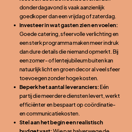
donderdagavond is vaak aanzienlijk
goedkoper dan een vrijdag of zaterdag.
Investeer in wat gasten zien en voelen:
Goede catering, sfeervolle verlichting en
een sterk programma maken meer indruk
dan dure details die niemand opmerkt. Bij
een zomer- of lentejubileum buiten kan
natuurlijk licht en groen decor al veel sfeer
toevoegen zonder hoge kosten.
Beperk het aantal leveranciers:
Eén
partij die meerdere diensten levert, werkt
efficiënter en bespaart op coördinatie-
en communicatiekosten.
Stel aan het begin een realistisch
budget vast:
Wie pas halverwege de