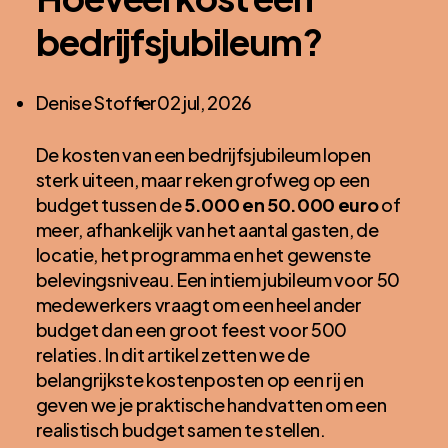
bedrijfsjubileum?
Posted
Denise Stoffer
02 jul, 2026
by:
De kosten van een bedrijfsjubileum lopen
sterk uiteen, maar reken grofweg op een
budget tussen de
5.000 en 50.000 euro
of
meer, afhankelijk van het aantal gasten, de
locatie, het programma en het gewenste
belevingsniveau. Een intiem jubileum voor 50
medewerkers vraagt om een heel ander
budget dan een groot feest voor 500
relaties. In dit artikel zetten we de
belangrijkste kostenposten op een rij en
geven we je praktische handvatten om een
realistisch budget samen te stellen.