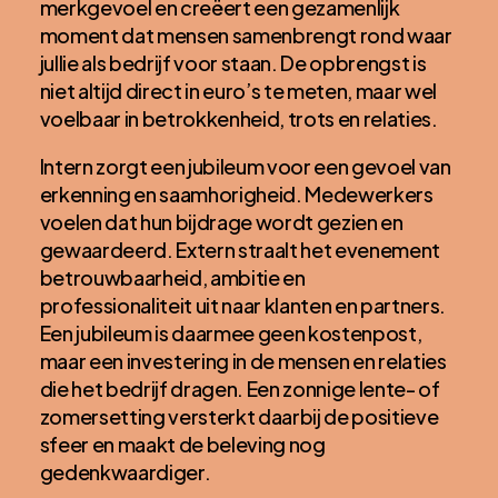
merkgevoel en creëert een gezamenlijk
moment dat mensen samenbrengt rond waar
jullie als bedrijf voor staan. De opbrengst is
niet altijd direct in euro’s te meten, maar wel
voelbaar in betrokkenheid, trots en relaties.
Intern zorgt een jubileum voor een gevoel van
erkenning en saamhorigheid. Medewerkers
voelen dat hun bijdrage wordt gezien en
gewaardeerd. Extern straalt het evenement
betrouwbaarheid, ambitie en
professionaliteit uit naar klanten en partners.
Een jubileum is daarmee geen kostenpost,
maar een investering in de mensen en relaties
die het bedrijf dragen. Een zonnige lente- of
zomersetting versterkt daarbij de positieve
sfeer en maakt de beleving nog
gedenkwaardiger.