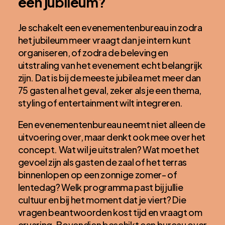
een jubileum?
Je schakelt een evenementenbureau in zodra
het jubileum meer vraagt dan je intern kunt
organiseren, of zodra de beleving en
uitstraling van het evenement echt belangrijk
zijn. Dat is bij de meeste jubilea met meer dan
75 gasten al het geval, zeker als je een thema,
styling of entertainment wilt integreren.
Een evenementenbureau neemt niet alleen de
uitvoering over, maar denkt ook mee over het
concept. Wat wil je uitstralen? Wat moet het
gevoel zijn als gasten de zaal of het terras
binnenlopen op een zonnige zomer- of
lentedag? Welk programma past bij jullie
cultuur en bij het moment dat je viert? Die
vragen beantwoorden kost tijd en vraagt om
ervaring. Bovendien beschikt een bureau over