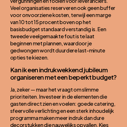
vergunningen en fooien voor leveranciers.
Veel organisaties reserveren ook geen buffer
voor onvoorziene kosten, terwijl een marge
van 10 tot 15 procent boven op het
basisbudget standaard verstandig is. Een
tweede veelgemaakte fout is te laat
beginnen met plannen, waardoor je
gedwongen wordt duurdere last-minute
opties te kiezen.
Kan ik een indrukwekkend jubileum
organiseren met een beperkt budget?
Ja, zeker — maar het vraagt om slimme
prioriteiten. Investeer in de elementen die
gasten direct zien en voelen: goede catering,
sfeervolle verlichting en een sterk inhoudelijk
programma maken meer indruk dan dure
decorstukken die nauwelijks opvallen. Kies