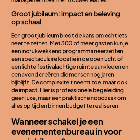
Groot jubileum: impact en beleving
op schaal
Een groot jubileum biedt de kans om echt iets
neer te zetten. Met 300 of meer gasten kun je
een indrukwekkend programma neerzetten,
een spectaculaire locatie in de openlucht of
een lichte festivalachtige ruimte aankleden en
een avond creëren die mensen nog jaren
bijblijft. De complexiteit neemt toe, maar ook
de impact. Hier is professionele begeleiding
geen luxe, maar een praktische noodzaak om
alles op tijd en binnen budget te realiseren.
Wanneer schakel je een
evenementenbureau in voor