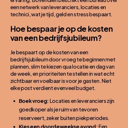
een netwerk van leveranciers, locaties en
technici, wat je tijd, geld en stress bespaart.
Hoe bespaar je op de kosten
van een bedrijfsjubileum?
Je bespaart op de kosten van een
bedrijfsjubileum door vroeg te beginnen met
plannen, slim te kiezen qua locatie en dag van
de week, en prioriteiten te stellen in wat echt
zichtbaar en voelbaar is voor je gasten. Niet
elke post verdient evenveel budget.
Boek vroeg:
Locaties en leveranciers zijn
goedkoper als je ruim van tevoren
reserveert, zeker buiten piekperiodes.
Kies een doordeweekse avond:
Een