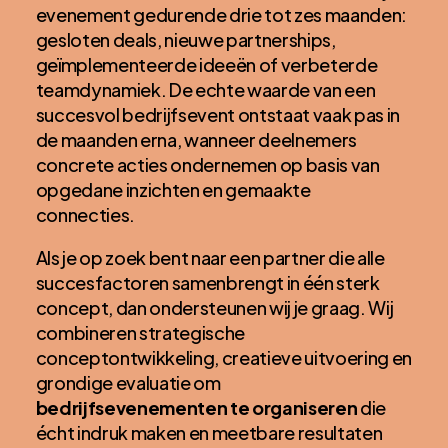
evenement gedurende drie tot zes maanden:
gesloten deals, nieuwe partnerships,
geïmplementeerde ideeën of verbeterde
teamdynamiek. De echte waarde van een
succesvol bedrijfsevent ontstaat vaak pas in
de maanden erna, wanneer deelnemers
concrete acties ondernemen op basis van
opgedane inzichten en gemaakte
connecties.
Als je op zoek bent naar een partner die alle
succesfactoren samenbrengt in één sterk
concept, dan ondersteunen wij je graag. Wij
combineren strategische
conceptontwikkeling, creatieve uitvoering en
grondige evaluatie om
bedrijfsevenementen te organiseren
die
écht indruk maken en meetbare resultaten