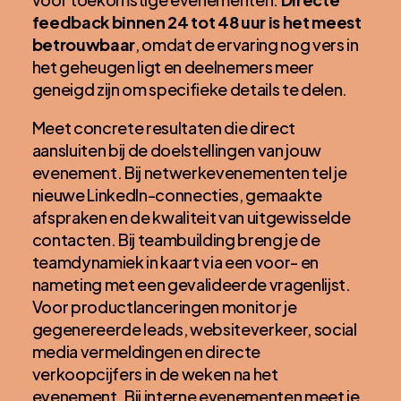
feedback binnen 24 tot 48 uur is het meest
betrouwbaar
, omdat de ervaring nog vers in
het geheugen ligt en deelnemers meer
geneigd zijn om specifieke details te delen.
Meet concrete resultaten die direct
aansluiten bij de doelstellingen van jouw
evenement. Bij netwerkevenementen tel je
nieuwe LinkedIn-connecties, gemaakte
afspraken en de kwaliteit van uitgewisselde
contacten. Bij teambuilding breng je de
teamdynamiek in kaart via een voor- en
nameting met een gevalideerde vragenlijst.
Voor productlanceringen monitor je
gegenereerde leads, websiteverkeer, social
media vermeldingen en directe
verkoopcijfers in de weken na het
evenement. Bij interne evenementen meet je