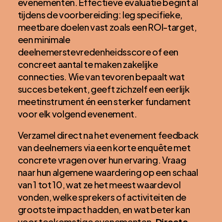
evenementen. Effectieve evaluatie begint al
tijdens de voorbereiding: leg specifieke,
meetbare doelen vast zoals een ROI-target,
een minimale
deelnemerstevredenheidsscore of een
concreet aantal te maken zakelijke
connecties. Wie van tevoren bepaalt wat
succes betekent, geeft zichzelf een eerlijk
meetinstrument én een sterker fundament
voor elk volgend evenement.
Verzamel direct na het evenement feedback
van deelnemers via een korte enquête met
concrete vragen over hun ervaring. Vraag
naar hun algemene waardering op een schaal
van 1 tot 10, wat ze het meest waardevol
vonden, welke sprekers of activiteiten de
grootste impact hadden, en wat beter kan
voor toekomstige evenementen.
Directe