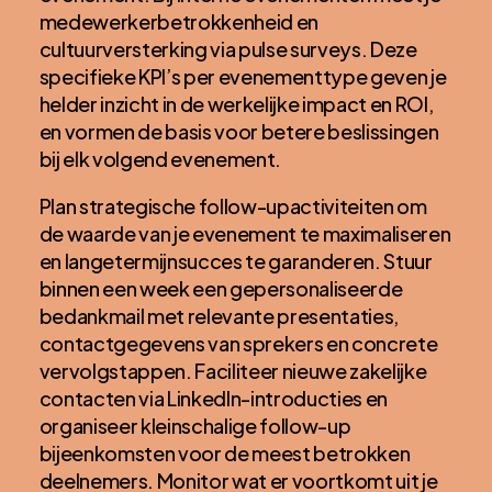
medewerkerbetrokkenheid en
cultuurversterking via pulse surveys. Deze
specifieke KPI’s per evenementtype geven je
helder inzicht in de werkelijke impact en ROI,
en vormen de basis voor betere beslissingen
bij elk volgend evenement.
Plan strategische follow-upactiviteiten om
de waarde van je evenement te maximaliseren
en langetermijnsucces te garanderen. Stuur
binnen een week een gepersonaliseerde
bedankmail met relevante presentaties,
contactgegevens van sprekers en concrete
vervolgstappen. Faciliteer nieuwe zakelijke
contacten via LinkedIn-introducties en
organiseer kleinschalige follow-up
bijeenkomsten voor de meest betrokken
deelnemers. Monitor wat er voortkomt uit je