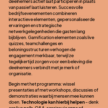
deelnemers actief laat participeren in plaats
van passief laat luisteren. Succesvolle
bedrijfsevenementen combineren
interactieve elementen, gepersonaliseerde
ervaringen en strategische
netwerkgelegenheden die gasten lang
bijblijven. Gamification elementen zoals live
quizzes, teamchallenges en
beloningsstructuren verhogen de
engagement merkbaar, terwijl ze
tegelijkertijd zorgen voor een beleving die
deelnemers verbindt met je merk of
organisatie.
Begin met het programma: wissel
presentaties af met workshops, discussies of
demonstraties waarbij mensen mee kunnen
doen.
Technologie kan hierbij helpen
– denk
aan live polls, Q&A-sessies via apps of