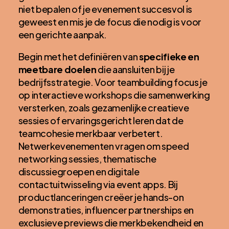
niet bepalen of je evenement succesvol is
geweest en mis je de focus die nodig is voor
een gerichte aanpak.
Begin met het definiëren van
specifieke en
meetbare doelen
die aansluiten bij je
bedrijfsstrategie. Voor teambuilding focus je
op interactieve workshops die samenwerking
versterken, zoals gezamenlijke creatieve
sessies of ervaringsgericht leren dat de
teamcohesie merkbaar verbetert.
Netwerkevenementen vragen om speed
networking sessies, thematische
discussiegroepen en digitale
contactuitwisseling via event apps. Bij
productlanceringen creëer je hands-on
demonstraties, influencer partnerships en
exclusieve previews die merkbekendheid en