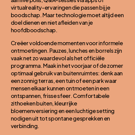
virtualreality-ervaringen die passen bij je
boodschap. Maar technologie moet altijd een
doel dienen en niet afleiden van je
hoofdboodschap.
Creëer voldoende momenten voor informele
ontmoetingen. Pauzes, lunches en borrels zijn
vaak net zo waardevol als het officiële
programma. Maak in het voorjaar of de zomer
optimaal gebruik van buitenruimtes: denk aan
een zonnig terras, een tuin of een park waar
mensen elkaar kunnen ontmoeten in een
ontspannen, frisse sfeer. Comfortabele
zithoeken buiten, kleurrijke
bloemenversiering en een luchtige setting
nodigen uit tot spontane gesprekken en
verbinding.