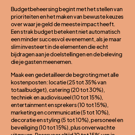
Budgetbeheersing begint met het stellen van
prioriteiten en het maken van bewuste keuzes
over waar je geld de meeste impact heeft.
Een strak budget betekent niet automatisch
een minder succesvol evenement, als je maar
slim investeert in de elementen die echt
bijdragen aan je doelstellingen en de beleving
die je gasten meenemen.
Maak een gedetailleerde begroting met alle
kostenposten: locatie (25 tot 35% van
totaalbudget), catering (20 tot 30%),
techniek en audiovisueel (10 tot 15%),
entertainment en sprekers (10 tot 15%),
marketing en communicatie (5 tot 10%),
decoratie en styling (5 tot 10%), personeel en
beveiliging (10 tot 15%), plus onverwachte
uitgaven. Reserveer altijd 10 tot 15% van je