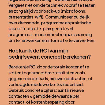
Vergeet niet om de techniek vooraf te testen
en zorg altijd voor back-up (microfoons,
presentaties, wifi). Communiceer duidelijk
over dresscode, programma en praktische
zaken. Ten slotte: plan geen te vol
programma - mensen hebben pauzes nodig
om te netwerken en informatie te verwerken.
Hoe kan ik de ROI van mijn
bedrijfsevent concreet berekenen?
Bereken je ROI door de totale kosten af te
zetten tegen meetbare resultaten zoals
gegenereerde leads, nieuwe contracten, of
verhoogde medewerkertevredenheid.
Gebruik concrete cijfers: aantal nieuwe
contacten × gemiddelde waarde per
contact, of kostenbesparing door