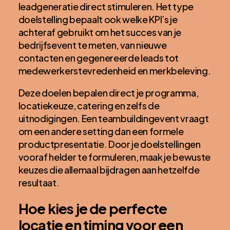
leadgeneratie direct stimuleren. Het type
doelstelling bepaalt ook welke KPI’s je
achteraf gebruikt om het succes van je
bedrijfsevent te meten, van nieuwe
contacten en gegenereerde leads tot
medewerkerstevredenheid en merkbeleving.
Deze doelen bepalen direct je programma,
locatiekeuze, catering en zelfs de
uitnodigingen. Een teambuildingevent vraagt
om een andere setting dan een formele
productpresentatie. Door je doelstellingen
vooraf helder te formuleren, maak je bewuste
keuzes die allemaal bijdragen aan hetzelfde
resultaat.
Hoe kies je de perfecte
locatie en timing voor een