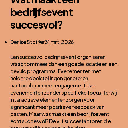
bedrijfsevent
succesvol?
Posted
Denise Stoffer
31 mrt, 2026
by:
Een succesvol bedrijfsevent organiseren
vraagt om meer dan een goede locatie en een
gevuld programma. Evenementen met
heldere doelstellingen genereren
aantoonbaar meer engagement dan
evenementen zonder specifieke focus, terwijl
interactieve elementen zorgen voor
significant meer positieve feedback van
gasten. Maar wat maakt een bedrijfsevent
echt succesvol? De vijf succesfactoren die