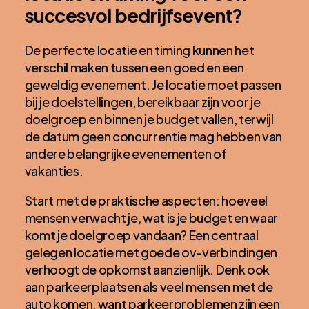
succesvol bedrijfsevent?
De perfecte locatie en timing kunnen het
verschil maken tussen een goed en een
geweldig evenement. Je locatie moet passen
bij je doelstellingen, bereikbaar zijn voor je
doelgroep en binnen je budget vallen, terwijl
de datum geen concurrentie mag hebben van
andere belangrijke evenementen of
vakanties.
Start met de praktische aspecten: hoeveel
mensen verwacht je, wat is je budget en waar
komt je doelgroep vandaan? Een centraal
gelegen locatie met goede ov-verbindingen
verhoogt de opkomst aanzienlijk. Denk ook
aan parkeerplaatsen als veel mensen met de
auto komen, want parkeerproblemen zijn een