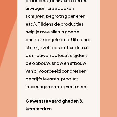
producers (denk aan offertes
uitvragen, draaiboeken
schrijven, begroting beheren,
etc.). Tijdens de producties
help je mee alles in goede
banen te begeleiden. Uiteraard
steek je zelf ook de handen uit
de mouwen op locatie tijdens
de opbouw, show en afbouw
van bijvoorbeeld congressen,
bedrijfsfeesten, product
lanceringen en nog veel meer!
Gewenste vaardigheden &
kernmerken