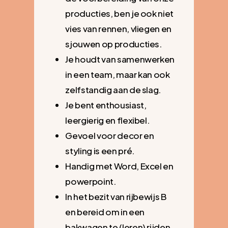
producties, ben je ook niet
vies van rennen, vliegen en
sjouwen op producties.
Je houdt van samenwerken
in een team, maar kan ook
zelfstandig aan de slag.
Je bent enthousiast,
leergierig en flexibel.
Gevoel voor decor en
styling is een pré.
Handig met Word, Excel en
powerpoint.
In het bezit van rijbewijs B
en bereid om in een
bakwagen te (leren) rijden.