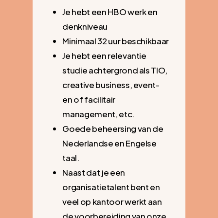
Je hebt een HBO werk en
denkniveau
Minimaal 32 uur beschikbaar
Je hebt een relevantie
studie achtergrond als TIO,
creative business, event-
en of facilitair
management, etc.
Goede beheersing van de
Nederlandse en Engelse
taal.
Naast dat je een
organisatietalent bent en
veel op kantoor werkt aan
de voorbereiding van onze