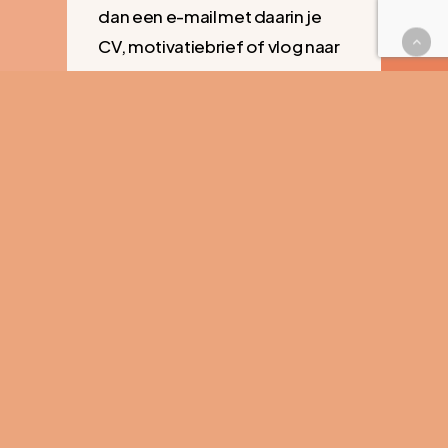
dan een e-mail met daarin je
CV, motivatiebrief of vlog naar
Tessa van Delft-Kok
/
tessa@thisaffects.nl
en wie
weet drinken wij dan snel een
kop koffie samen!
Mail ons!