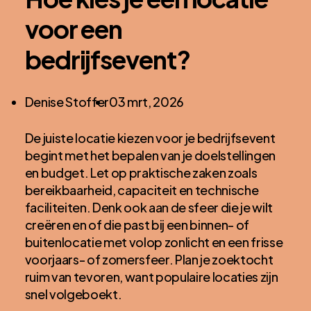
voor een
bedrijfsevent?
Posted
Denise Stoffer
03 mrt, 2026
by:
De juiste locatie kiezen voor je bedrijfsevent
begint met het bepalen van je doelstellingen
en budget. Let op praktische zaken zoals
bereikbaarheid, capaciteit en technische
faciliteiten. Denk ook aan de sfeer die je wilt
creëren en of die past bij een binnen- of
buitenlocatie met volop zonlicht en een frisse
voorjaars- of zomersfeer. Plan je zoektocht
ruim van tevoren, want populaire locaties zijn
snel volgeboekt.