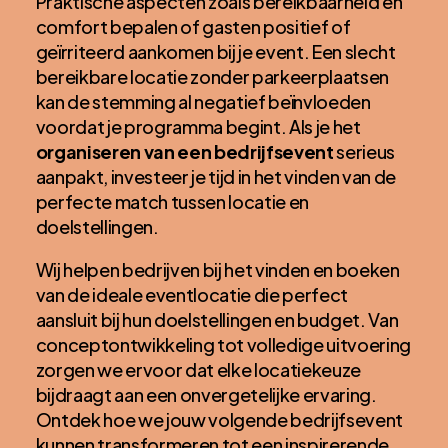
Praktische aspecten zoals bereikbaarheid en
comfort bepalen of gasten positief of
geïrriteerd aankomen bij je event. Een slecht
bereikbare locatie zonder parkeerplaatsen
kan de stemming al negatief beïnvloeden
voordat je programma begint. Als je het
organiseren van een bedrijfsevent
serieus
aanpakt, investeer je tijd in het vinden van de
perfecte match tussen locatie en
doelstellingen.
Wij helpen bedrijven bij het vinden en boeken
van de ideale eventlocatie die perfect
aansluit bij hun doelstellingen en budget. Van
conceptontwikkeling tot volledige uitvoering
zorgen we ervoor dat elke locatiekeuze
bijdraagt aan een onvergetelijke ervaring.
Ontdek hoe we jouw volgende bedrijfsevent
kunnen transformeren tot een inspirerende