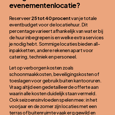
evenementenlocatie?
Reserveer
25 tot 40 procent
van je totale
eventbudget voor de locatiehuur. Dit
percentage varieert afhankelijk van wat er bij
de huur inbegrepen is en welke extra services
je nodig hebt. Sommige locaties bieden all-
inpakketten, andere rekenen apart voor
catering, techniek en personeel.
Let op verborgen kosten zoals
schoonmaakkosten, beveiligingskosten of
toeslagen voor gebruik buiten kantooruren.
Vraag altijd een gedetailleerde offerte aan
waarin alle kosten duidelijk staan vermeld.
Ook seizoensinvloeden spelen mee: in het
voorjaar en de zomer zijn locaties met een
terras of buitenruimte vaak erg gewild en