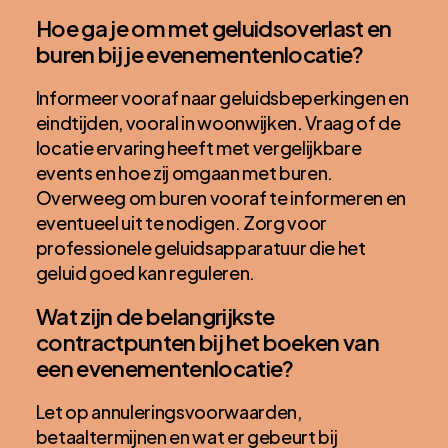
Hoe ga je om met geluidsoverlast en
buren bij je evenementenlocatie?
Informeer vooraf naar geluidsbeperkingen en
eindtijden, vooral in woonwijken. Vraag of de
locatie ervaring heeft met vergelijkbare
events en hoe zij omgaan met buren.
Overweeg om buren vooraf te informeren en
eventueel uit te nodigen. Zorg voor
professionele geluidsapparatuur die het
geluid goed kan reguleren.
Wat zijn de belangrijkste
contractpunten bij het boeken van
een evenementenlocatie?
Let op annuleringsvoorwaarden,
betaaltermijnen en wat er gebeurt bij