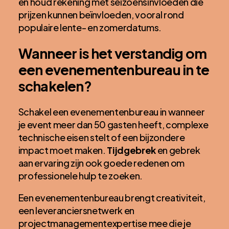
en houd rekening met seizoensinvloeden die
prijzen kunnen beïnvloeden, vooral rond
populaire lente- en zomerdatums.
Wanneer is het verstandig om
een evenementenbureau in te
schakelen?
Schakel een evenementenbureau in wanneer
je event meer dan 50 gasten heeft, complexe
technische eisen stelt of een bijzondere
impact moet maken.
Tijdgebrek
en gebrek
aan ervaring zijn ook goede redenen om
professionele hulp te zoeken.
Een evenementenbureau brengt creativiteit,
een leveranciersnetwerk en
projectmanagementexpertise mee die je