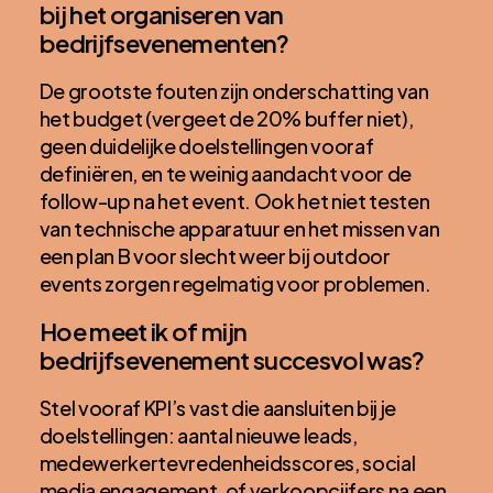
bij het organiseren van
bedrijfsevenementen?
De grootste fouten zijn onderschatting van
het budget (vergeet de 20% buffer niet),
geen duidelijke doelstellingen vooraf
definiëren, en te weinig aandacht voor de
follow-up na het event. Ook het niet testen
van technische apparatuur en het missen van
een plan B voor slecht weer bij outdoor
events zorgen regelmatig voor problemen.
Hoe meet ik of mijn
bedrijfsevenement succesvol was?
Stel vooraf KPI’s vast die aansluiten bij je
doelstellingen: aantal nieuwe leads,
medewerkertevredenheidsscores, social
media engagement, of verkoopcijfers na een