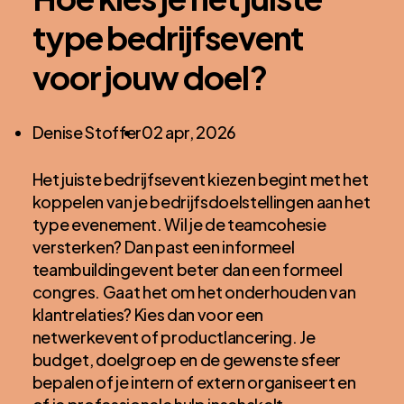
type bedrijfsevent
voor jouw doel?
Posted
Denise Stoffer
02 apr, 2026
by:
Het juiste bedrijfsevent kiezen begint met het
koppelen van je bedrijfsdoelstellingen aan het
type evenement. Wil je de teamcohesie
versterken? Dan past een informeel
teambuildingevent beter dan een formeel
congres. Gaat het om het onderhouden van
klantrelaties? Kies dan voor een
netwerkevent of productlancering. Je
budget, doelgroep en de gewenste sfeer
bepalen of je intern of extern organiseert en