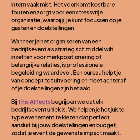
intern vaak mist. Het voorkomt kostbare
fouten en zorgt voor een stressvrije
organisatie, waarbij jij je kunt focussen op je
gasten en doelstellingen.
Wanneer je het organiseren van een
bedrijfsevent als strategisch middel wilt
inzetten voor merkpositionering of
belangrijke relaties, is professionele
begeleiding waardevol. Een bureau helpt je
van concept tot uitvoering en meet achteraf
of je doelstellingen zijn behaald.
Bij
This Affects
begrijpen we dat elk
bedrijfsevent uniek is. We helpen je het juiste
type evenement te kiezen dat perfect
aansluit bij jouw doelstellingen en budget,
zodat je event de gewenste impact maakt.