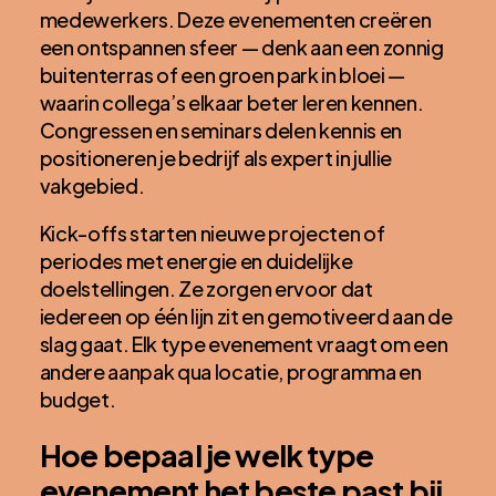
medewerkers. Deze evenementen creëren
een ontspannen sfeer — denk aan een zonnig
buitenterras of een groen park in bloei —
waarin collega’s elkaar beter leren kennen.
Congressen en seminars delen kennis en
positioneren je bedrijf als expert in jullie
vakgebied.
Kick-offs starten nieuwe projecten of
periodes met energie en duidelijke
doelstellingen. Ze zorgen ervoor dat
iedereen op één lijn zit en gemotiveerd aan de
slag gaat. Elk type evenement vraagt om een
andere aanpak qua locatie, programma en
budget.
Hoe bepaal je welk type
evenement het beste past bij