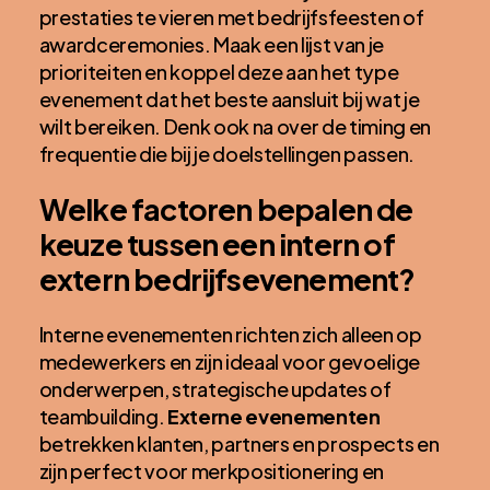
prestaties te vieren met bedrijfsfeesten of
awardceremonies. Maak een lijst van je
prioriteiten en koppel deze aan het type
evenement dat het beste aansluit bij wat je
wilt bereiken. Denk ook na over de timing en
frequentie die bij je doelstellingen passen.
Welke factoren bepalen de
keuze tussen een intern of
extern bedrijfsevenement?
Interne evenementen richten zich alleen op
medewerkers en zijn ideaal voor gevoelige
onderwerpen, strategische updates of
teambuilding.
Externe evenementen
betrekken klanten, partners en prospects en
zijn perfect voor merkpositionering en