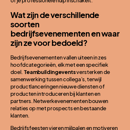
of je professionele hulp inschakelt.
Wat zijn de verschillende
soorten
bedrijfsevenementen en waar
zijn ze voor bedoeld?
Bedrijfsevenementen vallen uiteen in zes
hoofdcategorieën, elk met een specifiek
doel.
Teambuildingevents
versterken de
samenwerking tussen collega’s, terwijl
productlanceringen nieuwe diensten of
producten introduceren bij klanten en
partners. Netwerkevenementen bouwen
relaties op met prospects en bestaande
klanten.
Bedrijfsfeesten vieren mijlpalen en motiveren