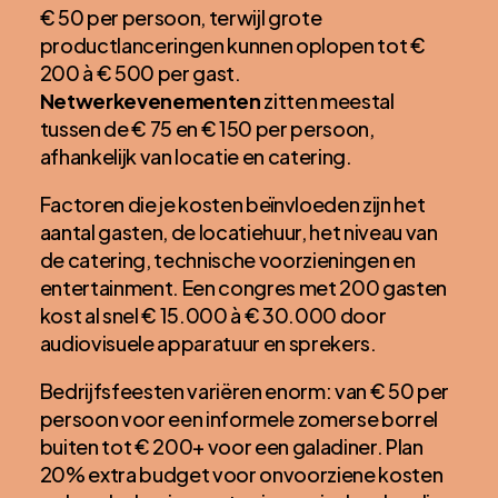
€ 50 per persoon, terwijl grote
productlanceringen kunnen oplopen tot €
200 à € 500 per gast.
Netwerkevenementen
zitten meestal
tussen de € 75 en € 150 per persoon,
afhankelijk van locatie en catering.
Factoren die je kosten beïnvloeden zijn het
aantal gasten, de locatiehuur, het niveau van
de catering, technische voorzieningen en
entertainment. Een congres met 200 gasten
kost al snel € 15.000 à € 30.000 door
audiovisuele apparatuur en sprekers.
Bedrijfsfeesten variëren enorm: van € 50 per
persoon voor een informele zomerse borrel
buiten tot € 200+ voor een galadiner. Plan
20% extra budget voor onvoorziene kosten