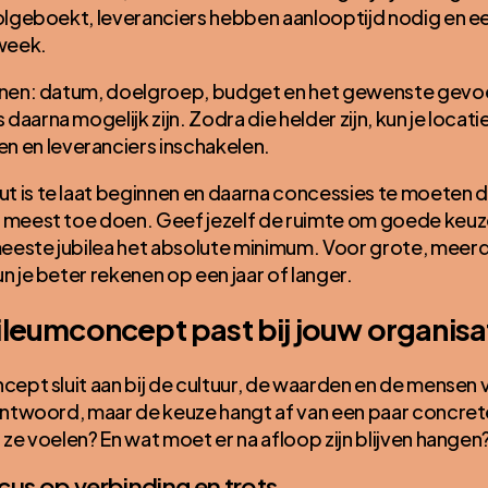
volgeboekt, leveranciers hebben aanlooptijd nodig en 
 week.
ijnen: datum, doelgroep, budget en het gewenste gevoe
aarna mogelijk zijn. Zodra die helder zijn, kun je locati
en leveranciers inschakelen.
t is te laat beginnen en daarna concessies te moeten 
t meest toe doen. Geef jezelf de ruimte om goede keuz
eeste jubilea het absolute minimum. Voor grote, meer
n je beter rekenen op een jaar of langer.
ileumconcept past bij jouw organisa
ncept sluit aan bij de cultuur, de waarden en de mensen 
 antwoord, maar de keuze hangt af van een paar concrete
 ze voelen? En wat moet er na afloop zijn blijven hangen
ocus op verbinding en trots