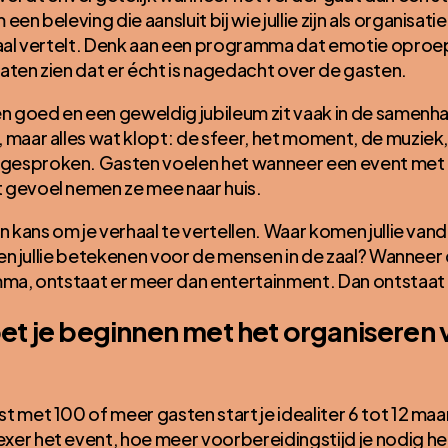
en beleving die aansluit bij wie jullie zijn als organisat
haal vertelt. Denk aan een programma dat emotie oproep
 laten zien dat er écht is nagedacht over de gasten.
en goed en een geweldig jubileum zit vaak in de samenha
 maar alles wat klopt: de sfeer, het moment, de muziek,
esproken. Gasten voelen het wanneer een event met 
 gevoel nemen ze mee naar huis.
en kans om je verhaal te vertellen. Waar komen jullie v
llen jullie betekenen voor de mensen in de zaal? Wanneer
mma, ontstaat er meer dan entertainment. Dan ontstaat 
t je beginnen met het organiseren 
t met 100 of meer gasten start je idealiter 6 tot 12 ma
er het event, hoe meer voorbereidingstijd je nodig heb