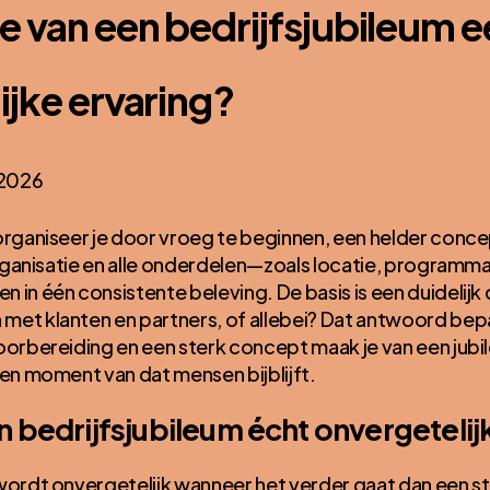
e van een bedrijfsjubileum e
ijke ervaring?
, 2026
organiseer je door vroeg te beginnen, een helder conce
 organisatie en alle onderdelen—zoals locatie, programma
in één consistente beleving. De basis is een duidelijk d
et klanten en partners, of allebei? Dat antwoord bepa
voorbereiding en een sterk concept maak je van een jub
een moment van dat mensen bijblijft.
 bedrijfsjubileum écht onvergetelij
wordt onvergetelijk wanneer het verder gaat dan een s