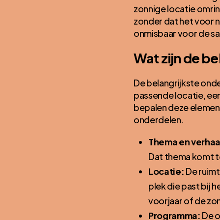
zonnige locatie omri
zonder dat het voor n
onmisbaar voor de s
Wat zijn de b
De belangrijkste onde
passende locatie, ee
bepalen deze elemente
onderdelen.
Thema en verhaa
Dat thema komt te
Locatie:
De ruimte
plek die past bij 
voorjaar of de zom
Programma:
De o