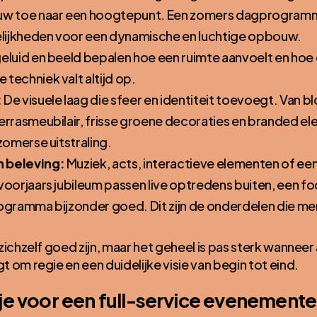
 toe naar een hoogtepunt. Een zomers dagprogramma
lijkheden voor een dynamische en luchtige opbouw.
geluid en beeld bepalen hoe een ruimte aanvoelt en h
techniek valt altijd op.
:
De visuele laag die sfeer en identiteit toevoegt. Van 
terrasmeubilair, frisse groene decoraties en branded e
 zomerse uitstraling.
 beleving:
Muziek, acts, interactieve elementen of e
 voorjaars jubileum passen live optredens buiten, een 
rogramma bijzonder goed. Dit zijn de onderdelen die 
ichzelf goed zijn, maar het geheel is pas sterk wanneer a
 om regie en een duidelijke visie van begin tot eind.
je voor een full-service evenemen