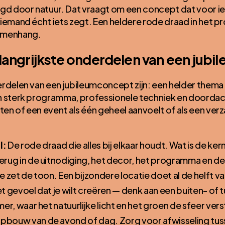
ngd door natuur. Dat vraagt om een concept dat voor i
iemand écht iets zegt. Een heldere rode draad in het 
amenhang.
elangrijkste onderdelen van een jub
rdelen van een jubileumconcept zijn: een helder thema 
n sterk programma, professionele techniek en doordac
n of een event als één geheel aanvoelt of als een verz
l:
De rode draad die alles bij elkaar houdt. Wat is de kern 
rug in de uitnodiging, het decor, het programma en d
 zet de toon. Een bijzondere locatie doet al de helft va
het gevoel dat je wilt creëren — denk aan een buiten- of t
er, waar het natuurlijke licht en het groen de sfeer ver
pbouw van de avond of dag. Zorg voor afwisseling tuss