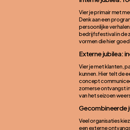
Vier je primair met m
Denk aan een program
persoonlijke verhalen
bedrijfsfestival in de
vormen die hier goed 
Externe jubilea: i
Vier je met klanten, par
kunnen. Hier telt de 
concept communiceert
zomerse ontvangst in 
van het seizoen weer
Gecombineerde j
Veel organisaties kie
een externe ontvangst