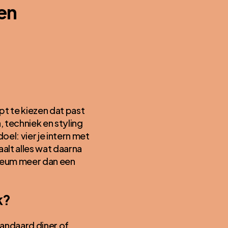
en
pt te kiezen dat past
, techniek en styling
oel: vier je intern met
alt alles wat daarna
ileum meer dan een
k?
tandaard diner of