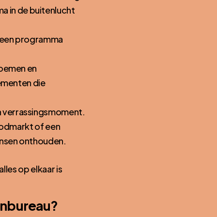
 in de buitenlucht
oe een programma
bloemen en
lementen die
en verrassingsmoment.
foodmarkt of een
mensen onthouden.
lles op elkaar is
tenbureau?