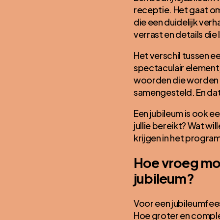
receptie. Het gaat om e
die een duidelijk ver
verrast en details die
Het verschil tussen e
spectaculair element,
woorden die worden g
samengesteld. En dat
Een jubileum is ook e
jullie bereikt? Wat wi
krijgen in het progra
Hoe vroeg moe
jubileum?
Voor een jubileumfees
Hoe groter en complex