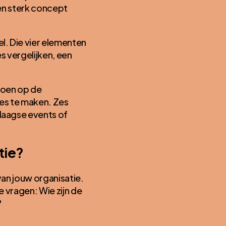
een sterk concept
l. Die vier elementen
es vergelijken, een
doen op de
es te maken. Zes
daagse events of
tie?
van jouw organisatie.
 vragen: Wie zijn de
?