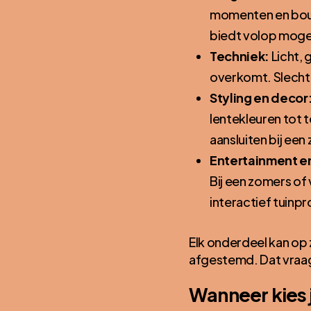
momenten en bouw
biedt volop moge
Techniek:
Licht, 
overkomt. Slechte 
Styling en decor
lentekleuren tot 
aansluiten bij een
Entertainment en
Bij een zomers of
interactief tuinp
Elk onderdeel kan op z
afgestemd. Dat vraagt
Wanneer kies 