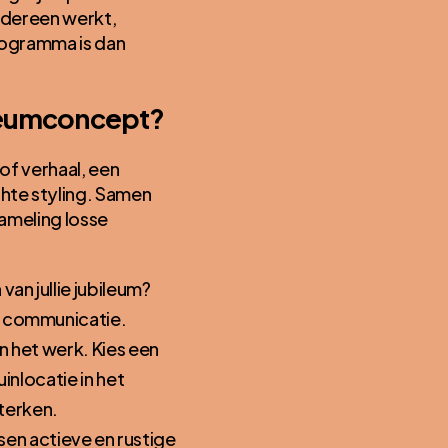
edereen werkt,
programma is dan
ileumconcept?
of verhaal, een
hte styling. Samen
ameling losse
van jullie jubileum?
e communicatie.
n het werk. Kies een
uinlocatie in het
sterken.
en actieve en rustige