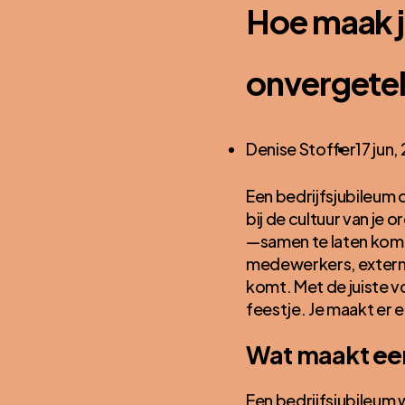
Hoe maak j
onvergetel
Posted
Denise Stoffer
17 jun
by:
Een bedrijfsjubileum 
bij de cultuur van je
—samen te laten komen 
medewerkers, extern m
komt. Met de juiste 
feestje. Je maakt er 
Wat maakt een
Een bedrijfsjubileum 