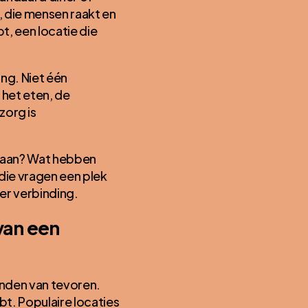
ie, die mensen raakt en
t, een locatie die
ng. Niet één
 het eten, de
zorg is
andaan? Wat hebben
 die vragen een plek
er verbinding.
van een
anden van tevoren.
t. Populaire locaties