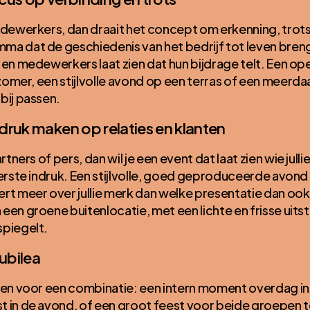
edewerkers, dan draait het concept om erkenning, trot
ma dat de geschiedenis van het bedrijf tot leven breng
 en medewerkers laat zien dat hun bijdrage telt. Een op
 zomer, een stijlvolle avond op een terras of een meerda
bij passen.
ndruk maken op relaties en klanten
tners of pers, dan wil je een event dat laat zien wie jullie 
eerste indruk. Een stijlvolle, goed geproduceerde avond
 meer over jullie merk dan welke presentatie dan ook
een groene buitenlocatie, met een lichte en frisse uitst
spiegelt.
ubilea
zen voor een combinatie: een intern moment overdag in
 in de avond, of een groot feest voor beide groepen t