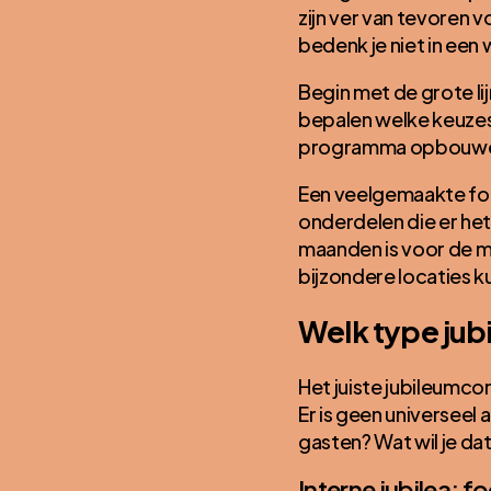
zijn ver van tevoren 
bedenk je niet in een
Begin met de grote l
bepalen welke keuzes d
programma opbouwen 
Een veelgemaakte fou
onderdelen die er he
maanden is voor de m
bijzondere locaties ku
Welk type jub
Het juiste jubileumco
Er is geen universeel
gasten? Wat wil je dat
Interne jubilea: f