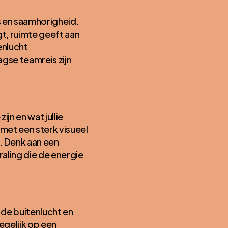
s en saamhorigheid.
t, ruimte geeft aan
enlucht
agse teamreis zijn
zijn en wat jullie
 met een sterk visueel
. Denk aan een
raling die de energie
 de buitenlucht en
egelijk op een