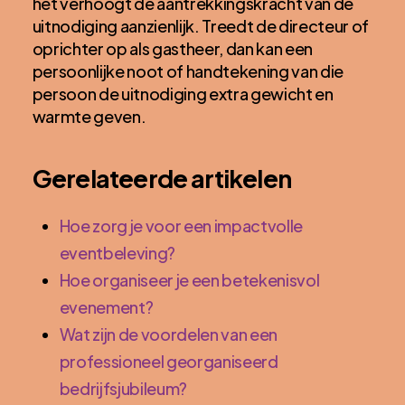
het verhoogt de aantrekkingskracht van de
uitnodiging aanzienlijk. Treedt de directeur of
oprichter op als gastheer, dan kan een
persoonlijke noot of handtekening van die
persoon de uitnodiging extra gewicht en
warmte geven.
Gerelateerde artikelen
Hoe zorg je voor een impactvolle
eventbeleving?
Hoe organiseer je een betekenisvol
evenement?
Wat zijn de voordelen van een
professioneel georganiseerd
bedrijfsjubileum?