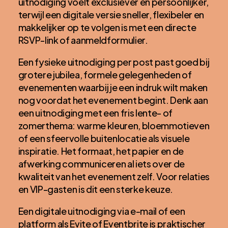
uitnodiging voelt exclusiever en persoonlijker,
terwijl een digitale versie sneller, flexibeler en
makkelijker op te volgen is met een directe
RSVP-link of aanmeldformulier.
Een fysieke uitnodiging per post past goed bij
grotere jubilea, formele gelegenheden of
evenementen waarbij je een indruk wilt maken
nog voordat het evenement begint. Denk aan
een uitnodiging met een fris lente- of
zomerthema: warme kleuren, bloemmotieven
of een sfeervolle buitenlocatie als visuele
inspiratie. Het formaat, het papier en de
afwerking communiceren al iets over de
kwaliteit van het evenement zelf. Voor relaties
en VIP-gasten is dit een sterke keuze.
Een digitale uitnodiging via e-mail of een
platform als Evite of Eventbrite is praktischer