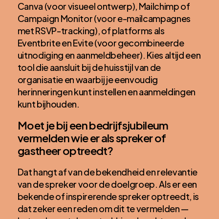
Canva (voor visueel ontwerp), Mailchimp of
Campaign Monitor (voor e-mailcampagnes
met RSVP-tracking), of platforms als
Eventbrite en Evite (voor gecombineerde
uitnodiging en aanmeldbeheer). Kies altijd een
tool die aansluit bij de huisstijl van de
organisatie en waarbij je eenvoudig
herinneringen kunt instellen en aanmeldingen
kunt bijhouden.
Moet je bij een bedrijfsjubileum
vermelden wie er als spreker of
gastheer optreedt?
Dat hangt af van de bekendheid en relevantie
van de spreker voor de doelgroep. Als er een
bekende of inspirerende spreker optreedt, is
dat zeker een reden om dit te vermelden —