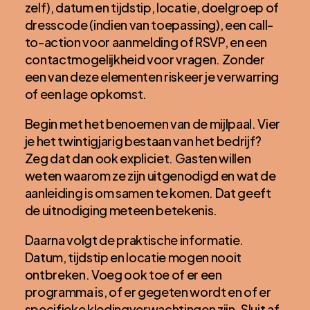
zelf), datum en tijdstip, locatie, doelgroep of
dresscode (indien van toepassing), een call-
to-action voor aanmelding of RSVP, en een
contactmogelijkheid voor vragen. Zonder
een van deze elementen riskeer je verwarring
of een lage opkomst.
Begin met het benoemen van de mijlpaal. Vier
je het twintigjarig bestaan van het bedrijf?
Zeg dat dan ook expliciet. Gasten willen
weten waarom ze zijn uitgenodigd en wat de
aanleiding is om samen te komen. Dat geeft
de uitnodiging meteen betekenis.
Daarna volgt de praktische informatie.
Datum, tijdstip en locatie mogen nooit
ontbreken. Voeg ook toe of er een
programma is, of er gegeten wordt en of er
specifieke kledingverwachtingen zijn. Sluit af