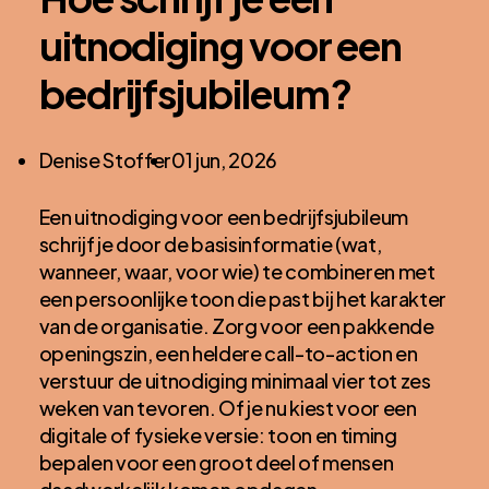
uitnodiging voor een
bedrijfsjubileum?
Posted
Denise Stoffer
01 jun, 2026
by:
Een uitnodiging voor een bedrijfsjubileum
schrijf je door de basisinformatie (wat,
wanneer, waar, voor wie) te combineren met
een persoonlijke toon die past bij het karakter
van de organisatie. Zorg voor een pakkende
openingszin, een heldere call-to-action en
verstuur de uitnodiging minimaal vier tot zes
weken van tevoren. Of je nu kiest voor een
digitale of fysieke versie: toon en timing
bepalen voor een groot deel of mensen