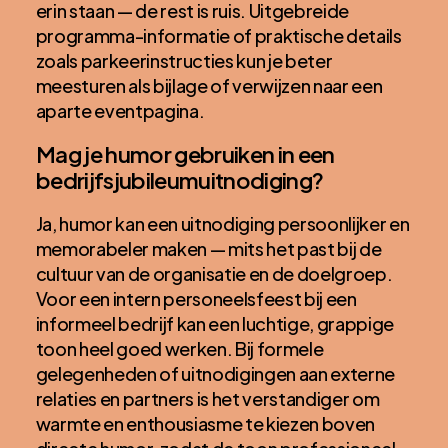
erin staan — de rest is ruis. Uitgebreide
programma-informatie of praktische details
zoals parkeerinstructies kun je beter
meesturen als bijlage of verwijzen naar een
aparte eventpagina.
Mag je humor gebruiken in een
bedrijfsjubileumuitnodiging?
Ja, humor kan een uitnodiging persoonlijker en
memorabeler maken — mits het past bij de
cultuur van de organisatie en de doelgroep.
Voor een intern personeelsfeest bij een
informeel bedrijf kan een luchtige, grappige
toon heel goed werken. Bij formele
gelegenheden of uitnodigingen aan externe
relaties en partners is het verstandiger om
warmte en enthousiasme te kiezen boven