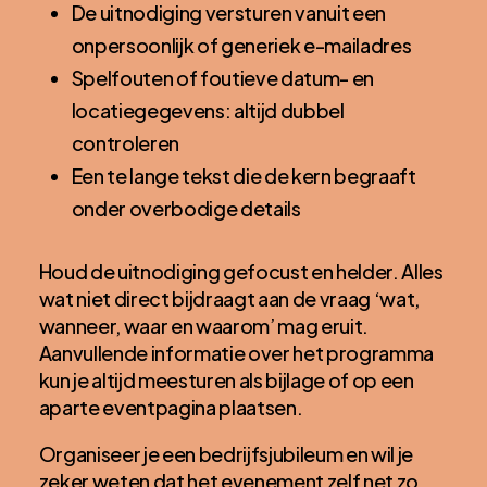
De uitnodiging versturen vanuit een
onpersoonlijk of generiek e-mailadres
Spelfouten of foutieve datum- en
locatiegegevens: altijd dubbel
controleren
Een te lange tekst die de kern begraaft
onder overbodige details
Houd de uitnodiging gefocust en helder. Alles
wat niet direct bijdraagt aan de vraag ‘wat,
wanneer, waar en waarom’ mag eruit.
Aanvullende informatie over het programma
kun je altijd meesturen als bijlage of op een
aparte eventpagina plaatsen.
Organiseer je een bedrijfsjubileum en wil je
zeker weten dat het evenement zelf net zo