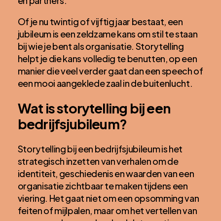
en partners.
Of je nu twintig of vijftig jaar bestaat, een
jubileum is een zeldzame kans om stil te staan
bij wie je bent als organisatie. Storytelling
helpt je die kans volledig te benutten, op een
manier die veel verder gaat dan een speech of
een mooi aangeklede zaal in de buitenlucht.
Wat is storytelling bij een
bedrijfsjubileum?
Storytelling bij een bedrijfsjubileum is het
strategisch inzetten van verhalen om de
identiteit, geschiedenis en waarden van een
organisatie zichtbaar te maken tijdens een
viering. Het gaat niet om een opsomming van
feiten of mijlpalen, maar om het vertellen van