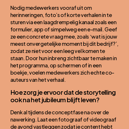
Nodig medewerkers vooraf uit om
herinneringen, foto’s of korte verhalen in te
sturen via een laagdrempelig kanaal zoals een
formulier, app of simpelweg een e-mail. Geef
ze een concrete vraag mee, zoals ‘wat is jouw
meest onvergetelijke moment bij dit bedrijf?’,
zodat ze niet voor een leeg vel komen te
staan. Door hun inbreng zichtbaar te maken in
het programma, op schermen of in een
boekje, voelen medewerkers zich echte co-
auteurs van het verhaal.
Hoe zorg je ervoor dat de storytelling
ook na het jubileum blijft leven?
Denk al tijdens de conceptfase na over de
nawerking. Laat een fotograaf of videograaf
de avond vastleggen zodat je content hebt