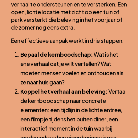
verhaal te ondersteunen en te versterken. Een
open, lichte locatie met zicht op een tuin of
park versterkt die beleving in het voorjaar of
de zomer nog eens extra.
Een effectieve aanpak werkt in drie stappen:
Bepaal de kernboodschap:
Wat is het
ene verhaal dat je wilt vertellen? Wat
moeten mensen voelen en onthouden als
ze naar huis gaan?
Koppel het verhaal aan beleving:
Vertaal
de kernboodschap naar concrete
elementen: een tijdlijn in de lichte entree,
een filmpje tijdens het buiten diner, een
interactief moment in de tuin waarbij
medewerkers hun eigen herinneringen