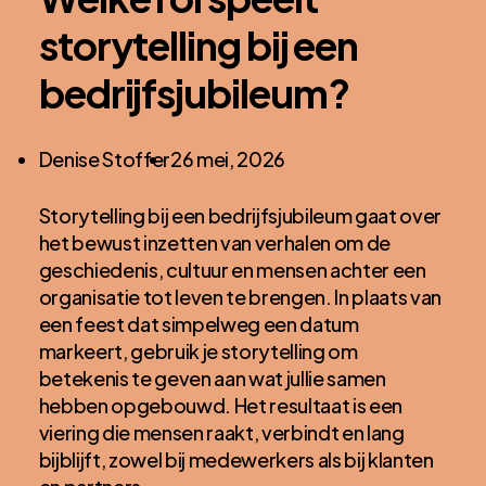
storytelling bij een
bedrijfsjubileum?
Posted
Denise Stoffer
26 mei, 2026
by:
Storytelling bij een bedrijfsjubileum gaat over
het bewust inzetten van verhalen om de
geschiedenis, cultuur en mensen achter een
organisatie tot leven te brengen. In plaats van
een feest dat simpelweg een datum
markeert, gebruik je storytelling om
betekenis te geven aan wat jullie samen
hebben opgebouwd. Het resultaat is een
viering die mensen raakt, verbindt en lang
bijblijft, zowel bij medewerkers als bij klanten