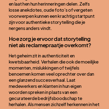
en laat hen hun herinneringen delen. Zelfs
losse anekdotes, oude foto’s of vergeten
voorwerpen kunnen een krachtig startpunt
zijn voor authentieke storytelling die je
nergens anders vindt.
Hoe zorg je ervoor dat storytelling
niet als reclamepraatje overkomt?
Het geheim zit in authenticiteit en
kwetsbaarheid. Verhalen die ook de moeilijke
momenten, mislukkingen of twijfels
benoemen komen veel oprechter over dan
een glanzend succesverhaal. Laat
medewerkers en klanten in hun eigen
woorden spreken in plaats van een
gecurateerde bedrijfsboodschap te
herhalen. Als mensen zichzelf herkennen in het