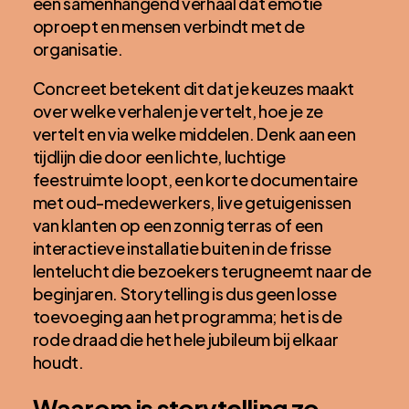
een samenhangend verhaal dat emotie
oproept en mensen verbindt met de
organisatie.
Concreet betekent dit dat je keuzes maakt
over welke verhalen je vertelt, hoe je ze
vertelt en via welke middelen. Denk aan een
tijdlijn die door een lichte, luchtige
feestruimte loopt, een korte documentaire
met oud-medewerkers, live getuigenissen
van klanten op een zonnig terras of een
interactieve installatie buiten in de frisse
lentelucht die bezoekers terugneemt naar de
beginjaren. Storytelling is dus geen losse
toevoeging aan het programma; het is de
rode draad die het hele jubileum bij elkaar
houdt.
Waarom is storytelling zo