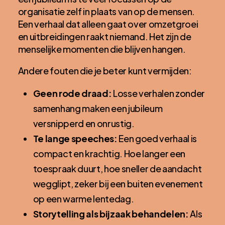
organisatie zelf in plaats van op de mensen.
Een verhaal dat alleen gaat over omzetgroei
en uitbreidingen raakt niemand. Het zijn de
menselijke momenten die blijven hangen.
Andere fouten die je beter kunt vermijden:
Geen rode draad:
Losse verhalen zonder
samenhang maken een jubileum
versnipperd en onrustig.
Te lange speeches:
Een goed verhaal is
compact en krachtig. Hoe langer een
toespraak duurt, hoe sneller de aandacht
wegglipt, zeker bij een buiten evenement
op een warme lentedag.
Storytelling als bijzaak behandelen:
Als